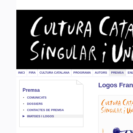
INICI
FIRA
CULTURA CATALANA
PROGRAMA
AUTORS
PREMSA
EN
Logos Fran
Premsa
COMUNICATS
DOSSIERS
CONTACTES DE PREMSA
IMATGES I LOGOS