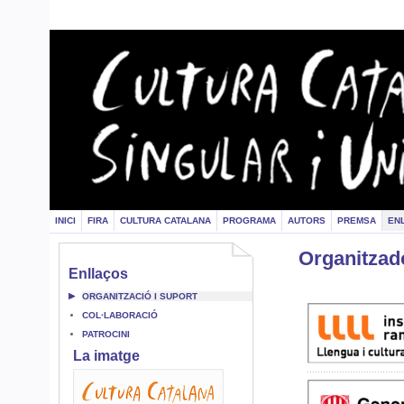
INICI
FIRA
CULTURA CATALANA
PROGRAMA
AUTORS
PREMSA
EN
Organitzad
Enllaços
ORGANITZACIÓ I SUPORT
COL·LABORACIÓ
PATROCINI
La imatge