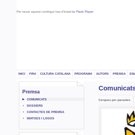
Per veure aquest contingut has d'instal·lar
Flash Player
INICI
FIRA
CULTURA CATALANA
PROGRAMA
AUTORS
PREMSA
EN
Comunica
Premsa
COMUNICATS
Cerqueu per paraules
DOSSIERS
CONTACTES DE PREMSA
IMATGES I LOGOS