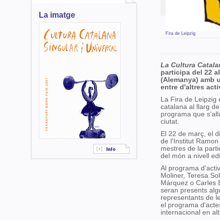
La imatge
Fira de Leipzig
La Cultura Catala
participa del 22 a
(Alemanya) amb un
entre d'altres acti
La Fira de Leipzig 
catalana al llarg de
programa que s'allar
ciutat.
El 22 de març, el di
de l'Institut Ramon
mestres de la parti
del món a nivell ed
Al programa d'activ
Moliner, Teresa Sol
Márquez o Carles Ba
seran presents alg
representants de le
el programa d'actes
internacional en a