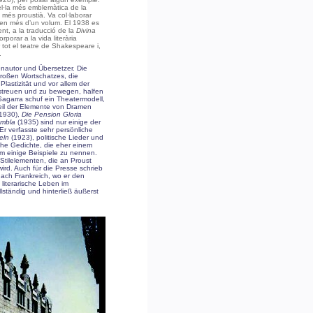
l·la més emblemàtica de la
l més proustià. Va col·laborar
r en més d’un volum. El 1938 es
nt, a la traducció de la
Divina
porar a la vida literària
 tot el teatre de Shakespeare i,
.
enautor und Übersetzer. Die
roßen Wortschatzes, die
astizität und vor allem der
streuen und zu bewegen, halfen
 Sagarra schuf ein Theatermodell,
Teil der Elemente von Dramen
1930),
Die Pension Gloria
mbla
(1935) sind nur einige der
Er verfasste sehr persönliche
eln
(1923), politische Lieder und
he Gedichte, die eher einem
m einige Beispiele zu nennen.
Stilelementen, die an Proust
rd. Auch für die Presse schrieb
nach Frankreich, wo er den
literarische Leben im
ständig und hinterließ äußerst