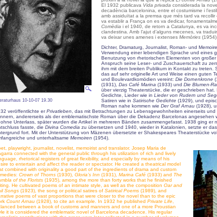
El 1932 publicava
Vida privada
considerada la nove
decadència barcelonina, entre el costumisme i l’esti
amb assiduïtat a la premsa que més tard va recolli
va establir a França on es va dedicar, fonamentalme
Comèdia
i el 1940, de retorn a Catalunya, es va incor
clandestina. Amb l’ajut d’alguns mecenes, va traduir
va deixar unes amenes i extenses
Memòries
(1954)
Dichter, Dramaturg, Journalist, Roman- und Memoir
Verwendung einer lebendigen Sprache und eines g
Benutzung von rhetorischen Elementen von großer Pl
Anspruch seine Leser- und Zuschauerschaft zu zer
ihm mit dem breiten Publikum in Kontakt zu treten.
das auf sehr originelle Art und Weise einen guten 
und Boulevardkomödien vereint:
Die Dornenkrone
(
(1931),
Das Café Marina
(1933) und
Die Blumen-
Ra
über vierzig Theaterstücke, die er geschrieben hat. 
Gedichte, Lieder wie in
Lieder von Rudern und Seg
teraturhaus 10-10-07 19.30
Satiren wie in
Satirische Gedichte
(1929), und episc
Roman nahe kommen wie
Der Graf Arnau
(1928), u
32 veröffentlichte er
Privatleben
, das mit Betrachtungen zu Lebensgewohnheiten einerseits und 
innern, andererseits als der emblematischste Roman über die Dekadenz Barcelonas angesehen wi
 ohne Unterlass, später wurden die Artikel in mehreren Bänden zusammengefasst. 1938 ging er 
tschluss fasste, die
Divina Comedia
zu übersetzen und 1940, wieder in Katalonien, setzte er das 
tergrund fort. Mit der Unterstützung von Mäzenen übersetzte er Shakespeares Theaterstücke voll
fangreiche und unterhaltsame
Memoiren
(1954).
et, playwright, journalist, novelist, memoirist and translator. Josep Maria de
garra connected with the general public through his utilization of rich and lively
nguage, rhetorical registers of great flexibility, and especially by means of his
sire to entertain and affect the reader or spectator. He created a theatrical model
at combined with originality a good part of the ingredients of drama and custom
omedies:
Crown of Thorns
(1930),
Gloria’s Inn
(1931),
Marina Café
(1933) and
The
mbla of the Florists
(1935), among the more than forty works that he finished
iting. He cultivated poems of an intimate style, as well as the composition
Oar and
il Songs
(1923), the song or political satires of
Satirical Poems
(1989), and
rrative poems of vast proportions that were closer to the novel than to the epic
ork
Count Arnau
(1928), to cite an example. In 1932 he published
Private Life
,
lanced between a book of customs and manners and one of a more Proustian
yle it is considered the emblematic novel of Barcelona decadence. His regular