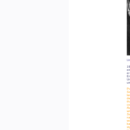
Li
19
er
er
En
Un
um
Po
Sa
la
de
th
c
Ra
wr
Sa
na
w
ba
st