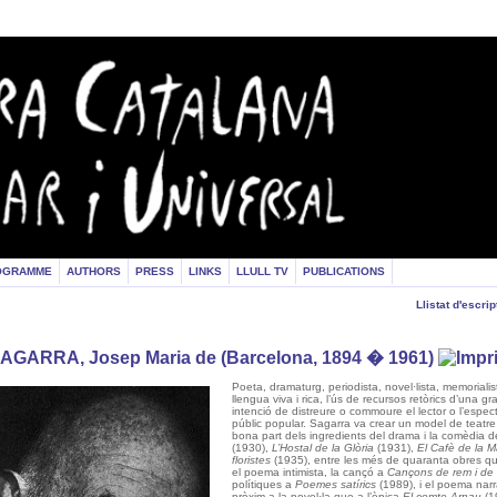
OGRAMME
AUTHORS
PRESS
LINKS
LLULL TV
PUBLICATIONS
Llistat d'escrip
AGARRA, Josep Maria de (Barcelona, 1894 � 1961)
Poeta, dramaturg, periodista, novel·lista, memorialist
llengua viva i rica, l’ús de recursos retòrics d’una gran
intenció de distreure o commoure el lector o l’espe
públic popular. Sagarra va crear un model de teatre 
bona part dels ingredients del drama i la comèdia 
(1930),
L’Hostal de la Glòria
(1931),
El Cafè de
la M
floristes
(1935), entre les més de quaranta obres que
el poema intimista, la cançó a
Cançons de rem i de 
polítiques a
Poemes satírics
(1989), i el poema narr
pròxim a la novel·la que a l’èpica
El comte Arnau
(1