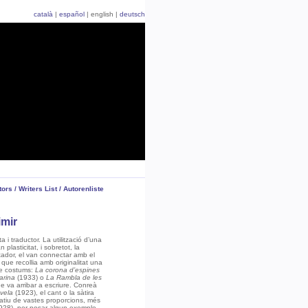
català
|
español
|
english
|
deutsch
tors / Writers List / Autorenliste
a i traductor. La utilització d’una
 plasticitat, i sobretot, la
ctador, el van connectar amb el
que recollia amb originalitat una
de costums:
La corona d’espines
arina
(1933) o
La Rambla de les
 va arribar a escriure. Conreà
vela
(1923), el cant o la sàtira
atiu de vastes proporcions, més
928), per posar algun exemple.