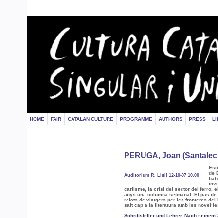
HOME
FAIR
CATALAN CULTURE
PROGRAMME
AUTHORS
PRESS
LI
PERUGA, Joan (Santaleci
Esc
de 
Auditorium R. Llull 12-10-07 10.00
bat
inv
carlisme, la crisi del sector del ferro,
anys una columna setmanal. El pas de la 
relats de viatgers per les fronteres del
salt cap a la literatura amb les novel·l
Schriftsteller und Lehrer. Nach seine