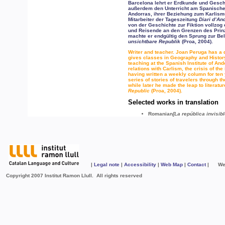
Barcelona lehrt er Erdkunde und Geschi
außerdem den Unterricht am Spanischen
Andorras, ihrer Beziehung zum Karlism
Mitarbeiter der Tageszeitung
Diari d’An
von der Geschichte zur Fiktion vollzog
und Reisende an den Grenzen des Prinzi
machte er endgültig den Sprung zur Be
unsichtbare Republik
(Proa, 2004).
Writer and teacher. Joan Peruga has a
gives classes in Geography and Histor
teaching at the Spanish Institute of An
relations with Carlism, the crisis of the
having written a weekly column for ten 
series of stories of travelers through th
while later he made the leap to literatu
Republic
(Proa, 2004).
Selected works in translation
Romanian
[La república invisib
|
Legal note
|
Accessibility
|
Web Map
|
Contact
| Web 
Copyright 2007 Institut Ramon Llull. All rights reserved