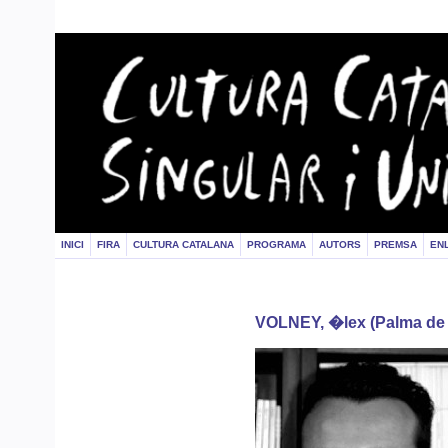
INICI
FIRA
CULTURA CATALANA
PROGRAMA
AUTORS
PREMSA
EN
VOLNEY, �lex (Palma de 