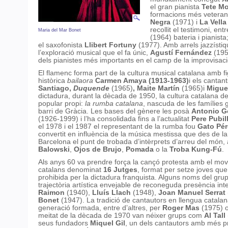
el gran pianista
Tete Mo
formacions més vetera
Negra
(1971) i
La Vella
recollit el testimoni, ent
Maria del Mar Bonet
(1964) bateria i pianista
el saxofonista
Llibert Fortuny
(1977). Amb arrels jazzístiq
l’exploració musical que el fa únic,
Agustí Fernández
(195
dels pianistes més importants en el camp de la improvisaci
El flamenc forma part de la cultura musical catalana amb 
històrica
bailaora
Carmen Amaya
(1913-1963)
i els cantan
Santiago,
Duquende
(1965)
, Maite Martín
(1965)i
Migue
dictadura, durant la dècada de 1950, la cultura catalana d
popular propi:
la rumba catalana
, nascuda de les famílies 
barri de Gràcia. Les bases del gènere les posà
Antonio G
(1926-1999) i l’ha consolidada fins a l’actualitat
Pere Pubill
el 1978 i el 1987 el representant de la rumba fou
Gato Pér
convertit en influència de la música mestissa que des de l
Barcelona el punt de trobada d’intèrprets d’arreu del mó
Balowski
,
Ojos de Brujo
,
Pomada
o la
Troba Kung-Fú
.
Als anys 60 va prendre força la cançó protesta amb el mo
catalans denominat
16 Jutges
, format per setze joves que
prohibida per la dictadura franquista. Alguns noms del g
trajectòria artística envejable de reconeguda presència int
Raimon
(1940),
Lluís Llach
(1948),
Joan Manuel Serrat
Bonet
(1947). La tradició de cantautors en llengua catal
generació formada, entre d’altres, per
Roger Mas
(1975) 
meitat de la dècada de 1970 van néixer grups com
Al Tall
seus fundadors
Miquel Gil
, un dels cantautors amb més pr