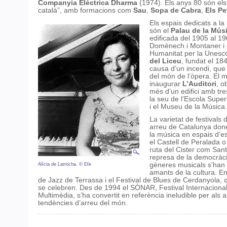
Companyia Elèctrica Dharma
(1974). Els anys 80 són els
català”, amb formacions com
Sau
,
Sopa de Cabra
,
Els Pe
Els espais dedicats a l
són el
Palau de la Mús
edificada del 1905 al 190
Domènech i Montaner i 
Humanitat per la Unesco
del Liceu
, fundat el 18
causa d’un incendi, que 
del món de l’òpera. El 
inaugurar
L’Auditori
, o
més d’un edifici amb tre
la seu de l’Escola Supe
i el Museu de la Música.
La varietat de festivals 
arreu de Catalunya done
la música en espais d’es
el Castell de Peralada o
ruta del Cister com San
represa de la democràcia
gèneres musicals s’han c
Alícia de Larrocha. © Efe
amants de la cultura. E
de Jazz de Terrassa i el Festival de Blues de Cerdanyola,
se celebren. Des de 1994 el SÒNAR, Festival Internaciona
Multimèdia, s’ha convertit en referència ineludible per als
tendències d’arreu del món.