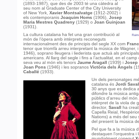
(1893-1987), que des de 2003 té una càtedra al
seu nom al Graduate Center of the City University
of New York,
Xavier Montsalvatge
(1912-2002) i
els contemporanis
Joaquim Homs
(1906),
Josep
Maria Mestres Quadreny
(1929) o
Joan Guinjoan
(1931).
La cultura catalana ha fet una gran contribució al
Raim
món de l’òpera amb intèrprets reconeguts
internacionalment des de principis del segle XX com
Franc
tenor que triomfà arreu interpretant la música de Wagner, 
1946), soprano lleugera i liederista que actuà als principal
americans. Al llarg del segle i fins a l’actualitat, en el camp 
seva veu al món els tenors
Jaume Aragall
(1939) i
Josep 
Joan Pons
(1946) i les sopranos
Victòria dels Àngels
(1
Caballé
(1933).
Un dels personatges mé
catalana és
Jordi Sava
30 anys que es dedica a 
difondre la música antig
públics d’arreu del mó
intèrpret de la viola d
director,
Savall
ha creat
Capella Reial, Hespèrio
Nations) a més del seu s
del present la música de
Pel que fa a la música d’
destaquen l’orquestra i 
mundialment conegut
X