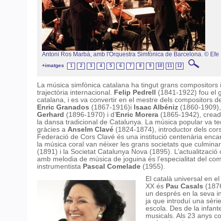
Antoni Ros Marbà, amb l'Orquestra Simfònica de Barcelona. © Efe
+imatges
1
2
3
4
5
6
7
8
9
10
11
12
La música simfònica catalana ha tingut grans compositors 
trajectòria internacional.
Felip Pedrell
(1841-1922) fou el 
catalana, i es va convertir en el mestre dels compositors 
Enric Granados
(1867-1916)i
Isaac Albéniz
(1860-1909),
Gerhard
(1896-1970) i d’
Enric Morera
(1865-1942), cread
la dansa tradicional de Catalunya. La música popular va t
gràcies a
Anselm Clavé
(1824-1874), introductor dels cors
Federació de Cors Clavé és una institució centenària encar
la música coral van néixer les grans societats que culmina
(1891) i la Societat Catalunya Nova (1895). L’actualització
amb melodia de música de joguina és l’especialitat del comp
instrumentista
Pascal Comelade
(1955).
El català universal en e
XX és
Pau Casals
(1876
un després en la seva in
ja que introduí una sèri
escola. Des de la infan
musicals. Als 23 anys c