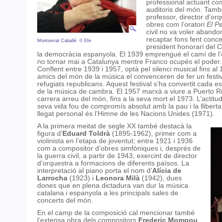
professional actuant com
auditoris del món. Tamb
professor, director d’or
obres com l’oratori
El P
civil no va voler abando
recaptar fons fent conce
Montserrat Caballé. © Efe
president honorari del 
la democràcia espanyola. El 1939 emprengué el camí de l’e
no tornar mai a Catalunya mentre Franco ocupés el poder. 
Conflent entre 1939 i 1957, optà pel silenci musical fins a
amics del món de la música el convenceren de fer un festiv
refugiats republicans. Aquest festival s’ha convertit cada e
de la música de cambra. El 1957 marxà a viure a Puerto Ri
carrera arreu del món, fins a la seva mort el 1973. L’actitud
seva vida fou de compromís absolut amb la pau i la llibert
llegat personal és l’Himne de les Nacions Unides (1971).
A la primera meitat de segle XX també destacà la
figura d’
Eduard Toldrà
(1895-1962), primer com a
violinista en l’etapa de joventut; entre 1921 i 1936
com a compositor d’obres simfòniques i, després de
la guerra civil, a partir de 1943, exercint de director
d’orquestra a formacions de diferents països. La
interpretació al piano porta el nom d’
Alícia
de
Larrocha
(1923) i
Leonora Milà
(1942), dues
dones que en plena dictadura van dur la música
catalana i espanyola a les principals sales de
concerts del món.
En el camp de la composició cal mencionar també
l’extensa obra dels compositors
Frederic Mompou