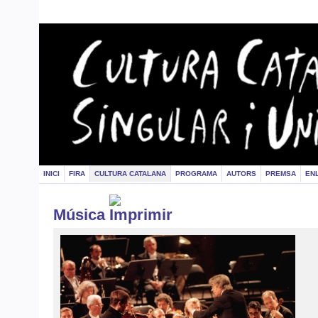
INICI
FIRA
CULTURA CATALANA
PROGRAMA
AUTORS
PREMSA
EN
Música