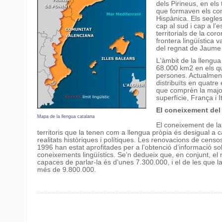
dels Pirineus, en els t
que formaven els co
Hispànica. Els segles
cap al sud i cap a l’
territorials de la co
frontera lingüística v
del regnat de Jaume 
L'àmbit de la llengua
68.000 km2 en els q
persones. Actualment 
distribuïts en quatre
que comprèn la major
superfície, França i It
El coneixement del 
Mapa de la llengua catalana
El coneixement de la
territoris que la tenen com a llengua pròpia és desigual a c
realitats històriques i polítiques. Les renovacions de cens
1996 han estat aprofitades per a l’obtenció d’informació so
coneixements lingüístics. Se’n dedueix que, en conjunt, e
capaces de parlar-la és d’unes 7.300.000, i el de les que
més de 9.800.000.