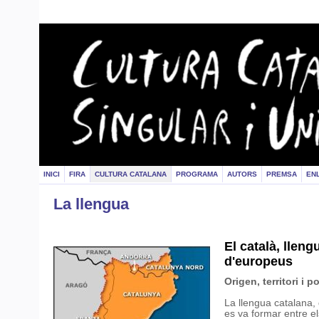
INICI
FIRA
CULTURA CATALANA
PROGRAMA
AUTORS
PREMSA
EN
La llengua
El català, llen
d'europeus
Origen, territori i p
La llengua catalana, 
es va formar entre els