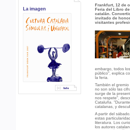
Frankfurt, 12 de 
La imagen
Feria del Libro de
catalán. Converti
invitado de honor
visitantes profes
embargo, todos lo
público", explica c
la feria.
También el gremio 
no son sólo las cif
surge de la presen
nos respete", desc
Cataluña. "Durante 
catalanas, y descu
A partir del sábado
estas particularida
literatura. Los cur
los autores catala