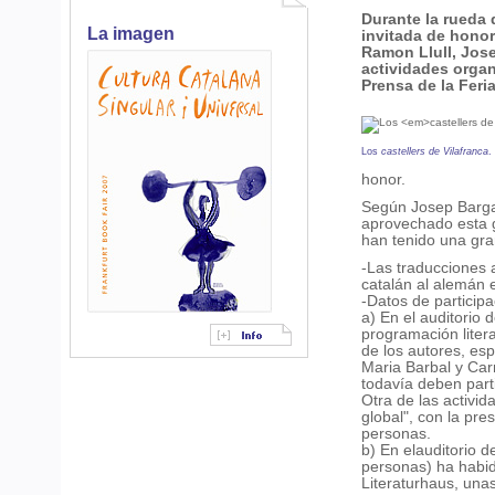
Durante la rueda 
La imagen
invitada de honor 
Ramon Llull, Jose
actividades organ
Prensa de la Feria
Los
castellers de Vilafranca
.
honor.
Según Josep Bargall
aprovechado esta 
han tenido una gra
-Las traducciones 
catalán al alemán 
-Datos de participa
a) En el auditorio
programación litera
de los autores, es
Maria Barbal y Ca
todavía deben part
Otra de las activi
global", con la pr
personas.
b) En elauditorio d
personas) ha habid
Literaturhaus, una